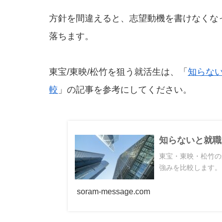
方針を間違えると、志望動機を書けなくな
落ちます。
東宝/東映/松竹を狙う就活生は、「
知らな
較
」の記事を参考にしてください。
知らないと就職
東宝・東映・松竹の
強みを比較します。
soram-message.com